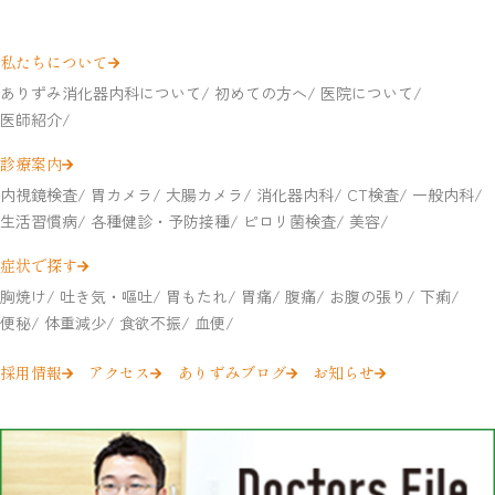
私たちについて
ありずみ消化器内科について
初めての方へ
医院について
医師紹介
診療案内
内視鏡検査
胃カメラ
大腸カメラ
消化器内科
CT検査
一般内科
生活習慣病
各種健診・予防接種
ピロリ菌検査
美容
症状で探す
胸焼け
吐き気・嘔吐
胃もたれ
胃痛
腹痛
お腹の張り
下痢
便秘
体重減少
食欲不振
血便
採用情報
アクセス
ありずみブログ
お知らせ