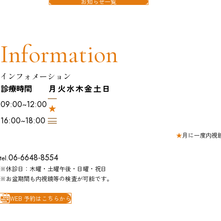
お知らせ一覧
Information
インフォメーション
診療時間
月
火
水
木
金
土
日
09:00~12:00
16:00~18:00
★
月に一度内視
06-6648-8554
tel.
※休診日：木曜・土曜午後・日曜・祝日
※お盆期間も内視鏡等の検査が可能です。
WEB 予約はこちらから