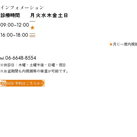
インフォメーション
診療時間
月
火
水
木
金
土
日
09:00~12:00
16:00~18:00
★
月に一度内視
06-6648-8554
tel.
※休診日：木曜・土曜午後・日曜・祝日
※お盆期間も内視鏡等の検査が可能です。
WEB 予約はこちらから