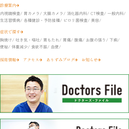
診療案内
内視鏡検査
胃カメラ
大腸カメラ
消化器内科
CT検査
一般内科
生活習慣病
各種健診・予防接種
ピロリ菌検査
美容
症状で探す
胸焼け
吐き気・嘔吐
胃もたれ
胃痛
腹痛
お腹の張り
下痢
便秘
体重減少
食欲不振
血便
採用情報
アクセス
ありずみブログ
お知らせ