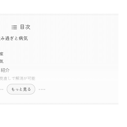
目次
飲み過ぎと病気
症
気
を紹介
見直しで解消が可能
もっと見る