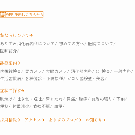
WEB 予約はこちらから
私たちについて
ありずみ消化器内科について
初めての方へ
医院について
医師紹介
診療案内
内視鏡検査
胃カメラ
大腸カメラ
消化器内科
CT検査
一般内科
生活習慣病
各種健診・予防接種
ピロリ菌検査
美容
症状で探す
胸焼け
吐き気・嘔吐
胃もたれ
胃痛
腹痛
お腹の張り
下痢
便秘
体重減少
食欲不振
血便
採用情報
アクセス
ありずみブログ
お知らせ